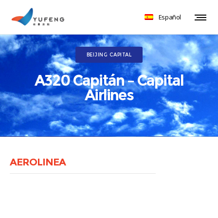
Español
BEIJING CAPITAL
A320 Capitán – Capital
Airlines
AEROLINEA