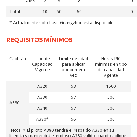
AMS
2
8
8
0
Total
10
60
60
0
* Actualmente solo base Guangzhou esta disponible
REQUISITOS MÍNIMOS
Captitán
Tipo de
Límite de edad
Horas PIC
Capacidad
para aplicar
mínimas en tipo
Vigente
por primera
de capacidad
vez
vigente
A320
53
1500
A330
57
500
A330
A340
57
500
A380*
56
500
Nota: * El piloto A380 tendrá el respaldo A330 en su
licencia y mantendrá el endoso A330 válido cuando aplique