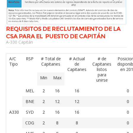
REQUISITOS DE RECLUTAMIENTO DE LA
CSA PARA EL PUESTO DE CAPITÁN
A-330 Capitán
A/C
RSP
# Total de
# Actual
# de
Posicio
Tipo
Capitanes
de
Capitanes
disponib
Capitanes
listos
en 20
para
Min
Max
unirse
MEL
2
16
16
0
BNE
2
12
12
0
A330
SYD
2
16
16
0
CDG
2
8
8
0